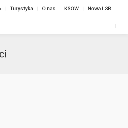
a
Turystyka
O nas
KSOW
Nowa LSR
ci