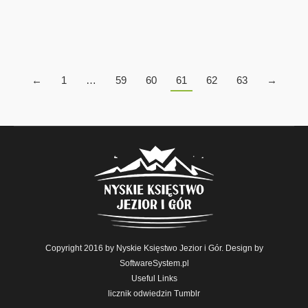
LeaderFEST 2016 JESENIKY w Karlovej Studance.
←
1
…
59
60
61
62
63
→
Copyright 2016 by Nyskie Księstwo Jezior i Gór. Design by
SoftwareSystem.pl
Useful Links
licznik odwiedzin Tumblr