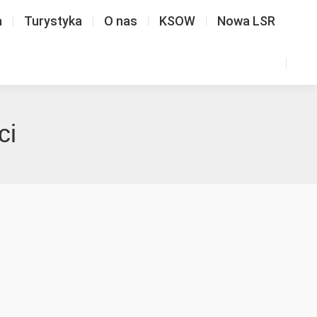
a
Turystyka
O nas
KSOW
Nowa LSR
ci