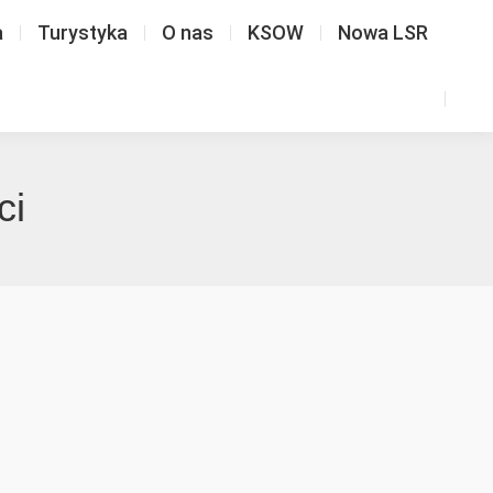
a
Turystyka
O nas
KSOW
Nowa LSR
ci